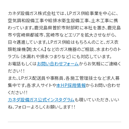
カネダ設備ガス株式会社では、LPガス供給事業を中心に、
空気調和設備工事や給排水衛生設備工事、土木工事に携
わっています。鹿児島県曽於市財部町に本社を置き、鹿児島
市や宮崎県都城市、宮崎市などエリアを拡大させながら、
日々邁進しています。LPガス供給はもちろんのこと、ガス衣
類乾燥機【乾太くん】などのガス機器のご相談、水まわりのト
ラブル（水漏れや排水つまりなど）にも対応しています。
お電話もしくは
お問い合わせフォーム
からお気軽にご連絡く
ださい！！
また、LPガス配送員や事務員、各施工管理技士など求人募
集中です。各求人サイトや
本HP採用情報
からお問い合わせ
ください！！
カネダ設備ガス公式インスタグラム
も覗いていただき、いい
ね、フォローよろしくお願いします！！