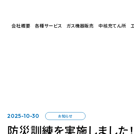
会社概要
各種サービス
ガス機器販売
中核充てん所
代表あいさつ
開栓・閉栓等のお申込み
ガス乾燥機
中核充てん所とは
概要
LPガス料金について
炊飯器
LPガス非常用発電設
許認可・保有資格等
供給エリアについて
ガスコンロ・ガス専用調理器具
LPガス使用自動車
SDGsへの取り組み
Web明細ご利用方法
給湯器
充てん設備
部エルピーガス販売有限会社
よくある質問
ハイブリッド給湯器
緊急用通信設備
水のトラブル119
家庭用燃料電池
2025-10-30
お知らせ
LPガスの供給と保安
ガス空調
防災訓練を実施しました