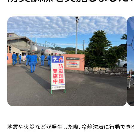
事業者のお客様へ
ガス発電機
地震や火災などが発生した際、冷静沈着に行動でき